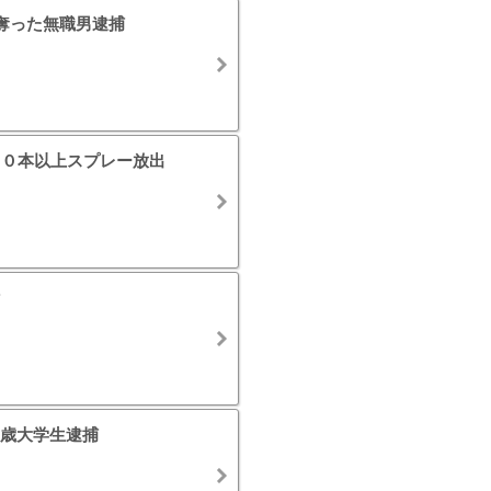
奪った無職男逮捕
００本以上スプレー放出
歳大学生逮捕