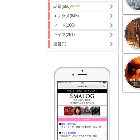
話題(558)
エンタメ(845)
フード(160)
ライフ(291)
運営(1)