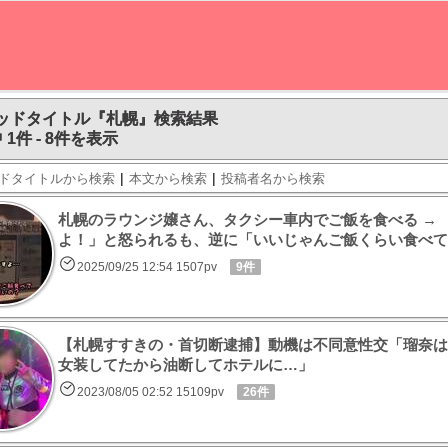
ッドタイトル『札幌』検索結果
 1件 - 8件を表示
|
|
ドタイトルから検索
本文から検索
投稿者名から検索
札幌のラウンジ嬢さん、タクシー車内でご飯を食べる →
よ！」と怒られるも、逆に「いいじゃんご飯くらい食べて
2025/09/25 12:54 1507pv
9件
【札幌すすきの・首切断逮捕】動機は不同意性交「瑠奈は
女装してたから油断してホテルに…」
2023/08/05 02:52 15109pv
26件