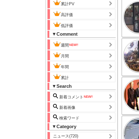
累計PV
高評価
低評価
▼Comment
週間
月間
年間
累計
▼Search
新着コメント
新着画像
検索ワード
▼Category
ニュース(720)