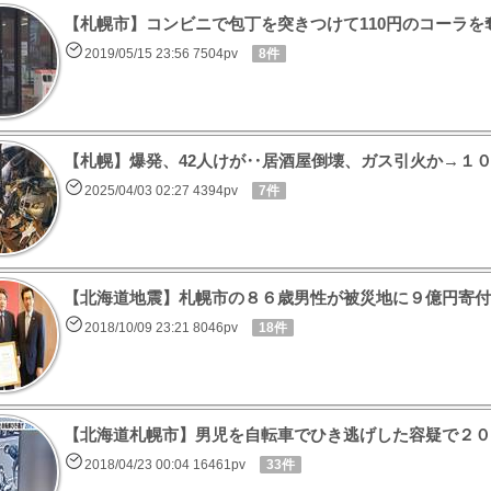
【札幌市】コンビニで包丁を突きつけて110円のコーラを
2019/05/15 23:56 7504pv
8件
【札幌】爆発、42人けが‥居酒屋倒壊、ガス引火か→１
2025/04/03 02:27 4394pv
7件
【北海道地震】札幌市の８６歳男性が被災地に９億円寄付
2018/10/09 23:21 8046pv
18件
【北海道札幌市】男児を自転車でひき逃げした容疑で２０
2018/04/23 00:04 16461pv
33件