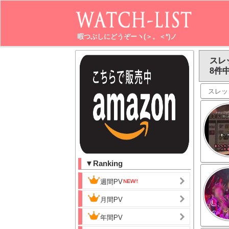
暇つぶしにどうぞーヽ(＞。＜*)ノ
スレ
8件中
スレッ
▼Ranking
週間PV
月間PV
年間PV