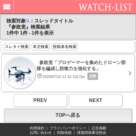
検索対象
：スレッドタイトル
『参政党』検索結果
1件中 1件 - 1件を表示
スレタイ検索
本文検索
投稿者名検索
参政党「プロゲーマーを集めたドローン部
隊を編成し防衛力を強化する」
3件
2025/07/10 11:32 1017pv
PREV
NEXT
TOPへ戻る
利用規約
｜
プライバシーポリシー
｜
広告掲載
お問い合わせ
｜
削除依頼
｜
捜査関係事項照会