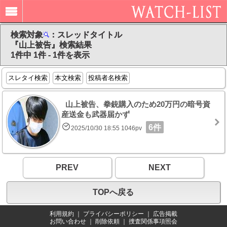
検索対象
：スレッドタイトル
『山上被告』検索結果
1件中 1件 - 1件を表示
スレタイ検索
本文検索
投稿者名検索
山上被告、拳銃購入のため20万円の暗号資
産送金も武器届かず
6件
2025/10/30 18:55 1046pv
PREV
NEXT
TOPへ戻る
利用規約
｜
プライバシーポリシー
｜
広告掲載
お問い合わせ
｜
削除依頼
｜
捜査関係事項照会