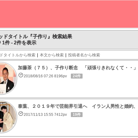
ッドタイトル『子作り』検索結果
 1件 - 2件を表示
|
|
ドタイトルから検索
本文から検索
投稿者名から検索
加藤茶（７５）、子作り断念 「頑張りきれなくて・・」
2018/08/16 07:26 8196pv
24件
泰葉、２０１９年で芸能界引退へ イラン人男性と婚約、
2017/11/13 15:55 7412pv
19件