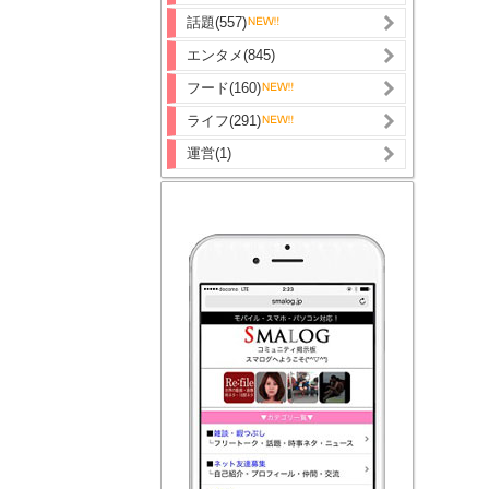
話題(557)
エンタメ(845)
フード(160)
ライフ(291)
運営(1)