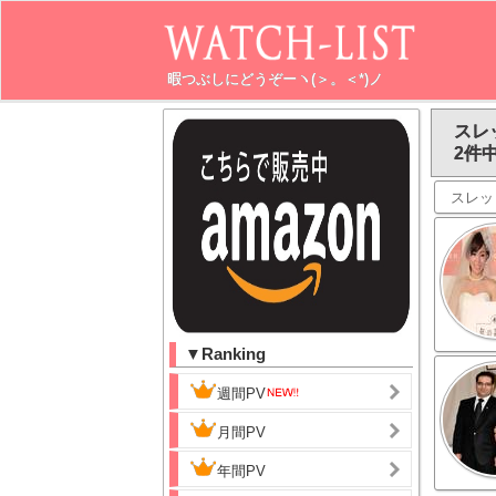
暇つぶしにどうぞーヽ(＞。＜*)ノ
スレ
2件中
スレッ
▼Ranking
週間PV
月間PV
年間PV