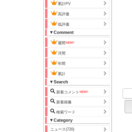
累計PV
高評価
低評価
▼Comment
週間
月間
年間
累計
▼Search
新着コメント
新着画像
検索ワード
▼Category
ニュース(720)