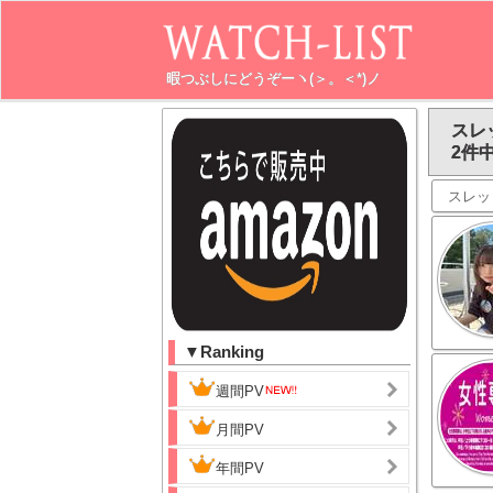
暇つぶしにどうぞーヽ(＞。＜*)ノ
スレ
2件中
スレッ
▼Ranking
週間PV
月間PV
年間PV