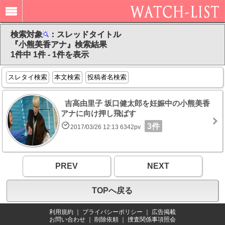
検索対象
：スレッドタイトル
『小熊美香アナ』検索結果
1件中 1件 - 1件を表示
スレタイ検索
本文検索
投稿者名検索
吉高由里子 坂口健太郎を妊娠中の小熊美香
アナに向け押し飛ばす
3件
2017/03/26 12:13 6342pv
PREV
NEXT
TOPへ戻る
利用規約
｜
プライバシーポリシー
｜
広告掲載
お問い合わせ
｜
削除依頼
｜
捜査関係事項照会