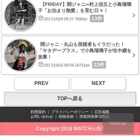
【FRIDAY】関ジャニ∞村上信五と小島瑠璃
子「お泊まり熱愛」を育む日々！
13件
2017/10/29 09:27 7690pv
関ジャニ・丸山も視聴者もイラだった！
「サタデープラス」で小島瑠璃子が生中継を
放棄！
22件
2017/10/16 09:59 10731pv
PREV
NEXT
TOPへ戻る
利用規約
｜
プライバシーポリシー
｜
広告掲載
お問い合わせ
｜
削除依頼
｜
捜査関係事項照会
PAGE top
Copyright 2016 WATCH-LIST