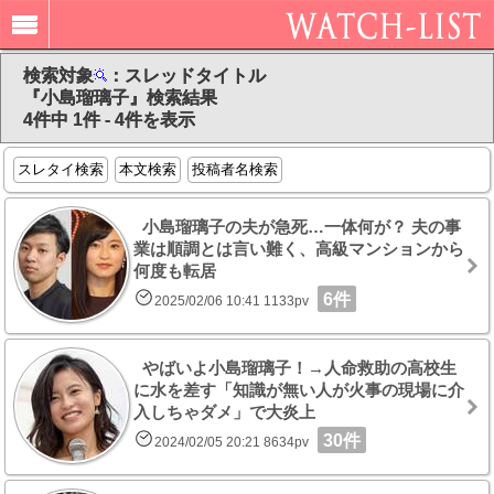
検索対象
：スレッドタイトル
『小島瑠璃子』検索結果
4件中 1件 - 4件を表示
スレタイ検索
本文検索
投稿者名検索
小島瑠璃子の夫が急死…一体何が？ 夫の事
業は順調とは言い難く、高級マンションから
何度も転居
6件
2025/02/06 10:41 1133pv
やばいよ小島瑠璃子！→人命救助の高校生
に水を差す「知識が無い人が火事の現場に介
入しちゃダメ」で大炎上
30件
2024/02/05 20:21 8634pv