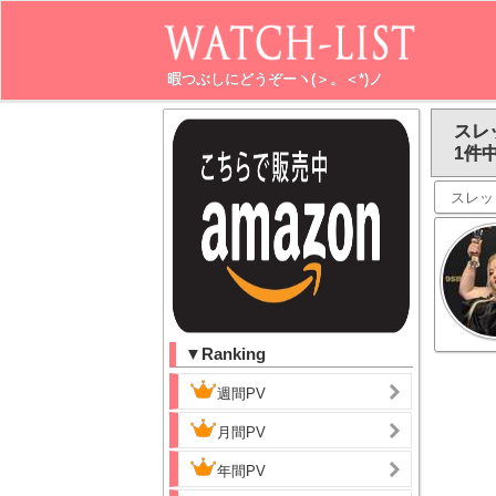
暇つぶしにどうぞーヽ(＞。＜*)ノ
スレ
1件中
スレッ
▼Ranking
週間PV
月間PV
年間PV