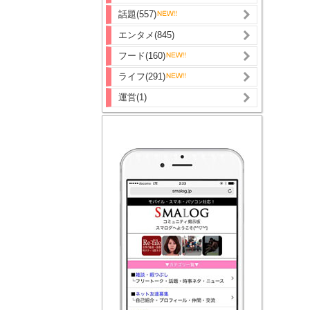
話題(557)
エンタメ(845)
フード(160)
ライフ(291)
運営(1)