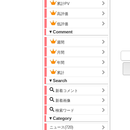
累計PV
高評価
低評価
▼Comment
週間
月間
年間
累計
▼Search
新着コメント
新着画像
検索ワード
▼Category
ニュース(720)