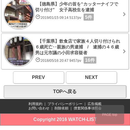
【徳島県】少年の首を“カッターナイフで
切り付け” 女子高校生を逮捕
5件
2019/01/15 09:14 5137pv
【千葉県】飲食店で家族４人切り付けられ
６歳死亡‥親族の男逮捕 / 逮捕の４６歳
男は元市議の小田求容疑者
16件
2018/05/16 20:47 9457pv
PREV
NEXT
TOPへ戻る
利用規約
｜
プライバシーポリシー
｜
広告掲載
お問い合わせ
｜
削除依頼
｜
捜査関係事項照会
PAGE top
Copyright 2016 WATCH-LIST