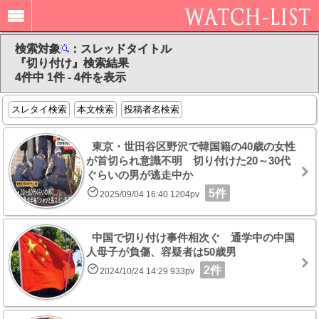
検索対象
：スレッドタイトル
『切り付け』検索結果
4件中 1件 - 4件を表示
スレタイ検索
本文検索
投稿者名検索
東京・世田谷区野沢で韓国籍の40歳の女性
が首切られ意識不明 切り付けた20～30代
ぐらいの男が逃走中か
5件
2025/09/04 16:40 1204pv
中国で切り付け事件相次ぐ 通学中の中国
人母子が負傷、容疑者は50歳男
2件
2024/10/24 14:29 933pv