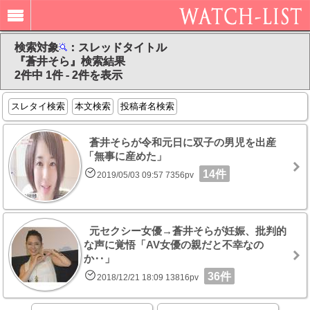
検索対象
：スレッドタイトル
『蒼井そら』検索結果
2件中 1件 - 2件を表示
スレタイ検索
本文検索
投稿者名検索
蒼井そらが令和元日に双子の男児を出産
「無事に産めた」
14件
2019/05/03 09:57 7356pv
元セクシー女優→蒼井そらが妊娠、批判的
な声に覚悟「AV女優の親だと不幸なの
か‥」
36件
2018/12/21 18:09 13816pv