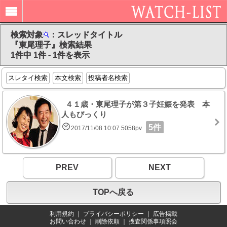
検索対象
：スレッドタイトル
『東尾理子』検索結果
1件中 1件 - 1件を表示
スレタイ検索
本文検索
投稿者名検索
４１歳・東尾理子が第３子妊娠を発表 本
人もびっくり
5件
2017/11/08 10:07 5058pv
PREV
NEXT
TOPへ戻る
利用規約
｜
プライバシーポリシー
｜
広告掲載
お問い合わせ
｜
削除依頼
｜
捜査関係事項照会