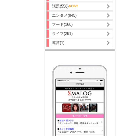
話題(558)
エンタメ(845)
フード(160)
ライフ(291)
運営(1)