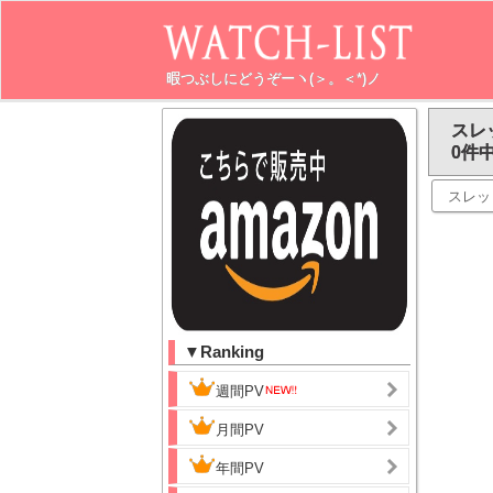
暇つぶしにどうぞーヽ(＞。＜*)ノ
スレ
0件中
スレッ
▼Ranking
週間PV
月間PV
年間PV