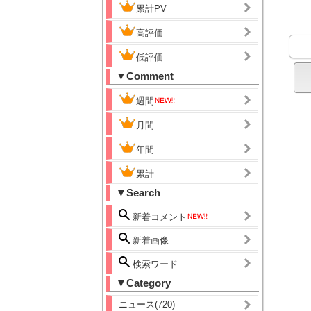
累計PV
高評価
低評価
▼Comment
週間
月間
年間
累計
▼Search
新着コメント
新着画像
検索ワード
▼Category
ニュース(720)