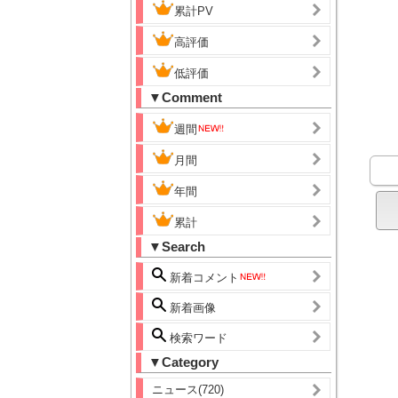
累計PV
高評価
低評価
▼Comment
週間
月間
年間
累計
▼Search
新着コメント
新着画像
検索ワード
▼Category
ニュース(720)