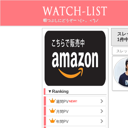
暇つぶしにどうぞーヽ(＞。＜*)ノ
スレ
1件中
スレッ
▼Ranking
週間PV
月間PV
年間PV