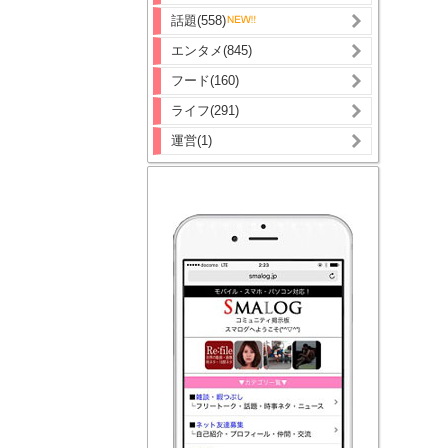
話題(558)
エンタメ(845)
フード(160)
ライフ(291)
運営(1)