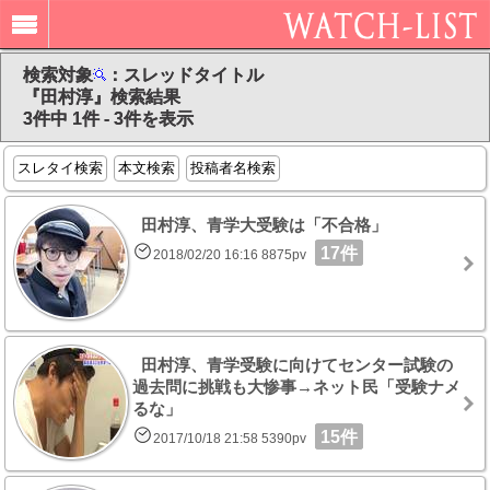
検索対象
：スレッドタイトル
『田村淳』検索結果
3件中 1件 - 3件を表示
スレタイ検索
本文検索
投稿者名検索
田村淳、青学大受験は「不合格」
17件
2018/02/20 16:16 8875pv
田村淳、青学受験に向けてセンター試験の
過去問に挑戦も大惨事→ネット民「受験ナメ
るな」
15件
2017/10/18 21:58 5390pv