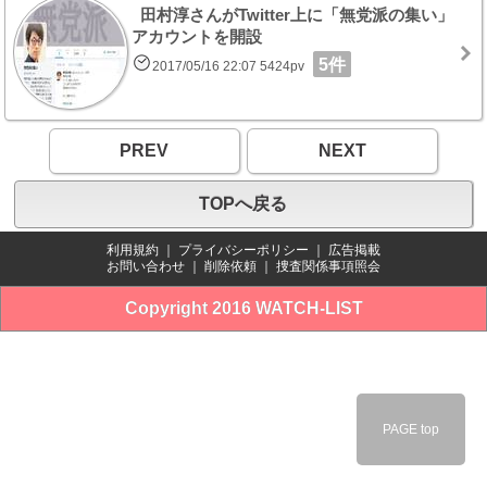
田村淳さんがTwitter上に「無党派の集い」
アカウントを開設
5件
2017/05/16 22:07 5424pv
PREV
NEXT
TOPへ戻る
利用規約
｜
プライバシーポリシー
｜
広告掲載
お問い合わせ
｜
削除依頼
｜
捜査関係事項照会
Copyright 2016 WATCH-LIST
PAGE top