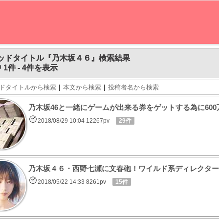
ッドタイトル『乃木坂４６』検索結果
 1件 - 4件を表示
|
|
ドタイトルから検索
本文から検索
投稿者名から検索
乃木坂46と一緒にゲームが出来る券をゲットする為に60
2018/08/29 10:04 12267pv
29件
乃木坂４６・西野七瀬に文春砲！ワイルド系ディレクター
2018/05/22 14:33 8261pv
15件