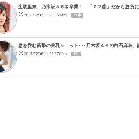
生駒里奈、乃木坂４６を卒業！ 「２２歳」だから勝負に
2018/02/02 11:58 5624pv
11件
息を呑む衝撃の美乳ショット･･･乃木坂４６の白石麻衣
2017/02/06 11:22 6701pv
6件