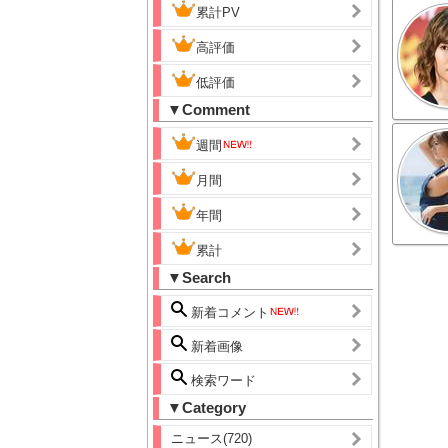
累計PV
高評価
低評価
▼Comment
週間
月間
年間
累計
▼Search
新着コメント
新着画像
検索ワード
▼Category
ニュース(720)