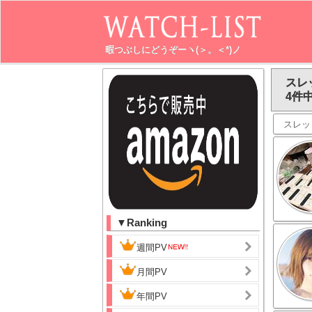
暇つぶしにどうぞーヽ(＞。＜*)ノ
スレ
4件中
スレッ
▼Ranking
週間PV
月間PV
年間PV