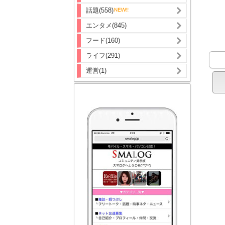
話題(558)
エンタメ(845)
フード(160)
ライフ(291)
運営(1)