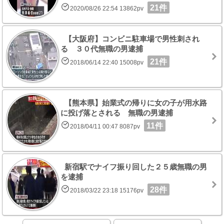
21件
2020/08/26 22:54 13862pv
【大阪府】コンビニ駐車場で男性刺され
る ３０代無職の男逮捕
21件
2018/06/14 22:40 15008pv
【熊本県】始業式の帰りに女の子が用水路
に投げ落とされる 無職の男逮捕
11件
2018/04/11 00:47 8087pv
新宿駅でナイフ振り回した２５歳無職の男
を逮捕
28件
2018/03/22 23:18 15176pv