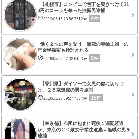
【札幌市】コンビニで包丁を突きつけて11
0円のコーラを奪った無職男逮捕
8件
2019/05/15 23:56 7512pv
働く女性の声を受け「無職の専業主婦」の
年金半額案も検討される
9件
2019/05/22 17:02 6153pv
【香川県】ダイソーで女児の首に切りつ
け、２８歳無職の男を逮捕
15件
2018/12/25 19:27 7534pv
【東京都】布団に包まれ死後１週間経過
か、東京の２０歳女子学生遺棄→無職の男を
逮捕