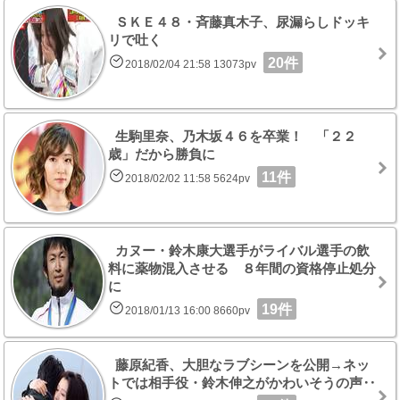
ＳＫＥ４８・斉藤真木子、尿漏らしドッキ
リで吐く
20件
2018/02/04 21:58 13073pv
生駒里奈、乃木坂４６を卒業！ 「２２
歳」だから勝負に
11件
2018/02/02 11:58 5624pv
カヌー・鈴木康大選手がライバル選手の飲
料に薬物混入させる ８年間の資格停止処分
に
19件
2018/01/13 16:00 8660pv
藤原紀香、大胆なラブシーンを公開→ネッ
トでは相手役・鈴木伸之がかわいそうの声‥