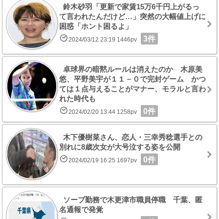
鈴木砂羽「更新で家賃15万6千円上がるっ
て言われたんだけど…」突然の大幅値上げに
困惑「ホント困るよ」
3件
2024/03/12 23:19 1446pv
卓球界の暗黙ルールは消えたのか 木原美
悠、平野美宇が１１－０で完封ゲーム かつ
ては１点与えることがマナー、モラルと言わ
れた時代も
0件
2024/02/20 13:44 1258pv
木下優樹菜さん、恋人・三幸秀稔選手との
別れに8歳次女が大号泣する姿を公開
0件
2024/02/19 16:25 1697pv
ソープ勤務で木更津市職員停職 千葉、匿
名通報で発覚