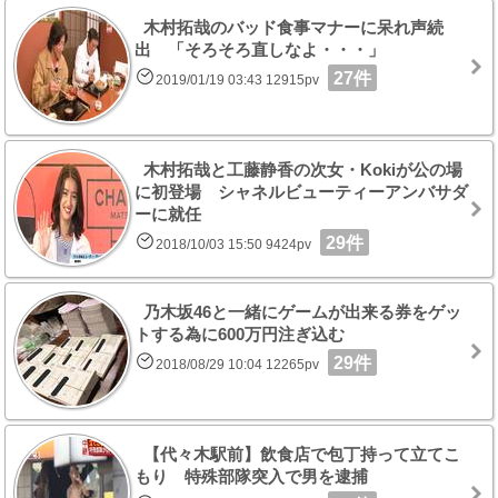
木村拓哉のバッド食事マナーに呆れ声続
出 「そろそろ直しなよ・・・」
27件
2019/01/19 03:43 12915pv
木村拓哉と工藤静香の次女・Kokiが公の場
に初登場 シャネルビューティーアンバサダ
ーに就任
29件
2018/10/03 15:50 9424pv
乃木坂46と一緒にゲームが出来る券をゲッ
トする為に600万円注ぎ込む
29件
2018/08/29 10:04 12265pv
【代々木駅前】飲食店で包丁持って立てこ
もり 特殊部隊突入で男を逮捕