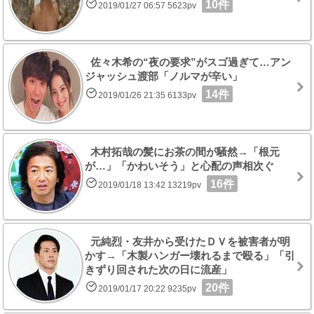
10件
2019/01/27 06:57 5623pv
佐々木希の“夜の要求”がスゴ過ぎて…アン
ジャッシュ渡部「ノルマが辛い」
14件
2019/01/26 21:35 6133pv
木村拓哉の髪にお茶の間が騒然→「根元
が…」「かわいそう」と心配の声相次ぐ
16件
2019/01/18 13:42 13219pv
元純烈・友井から受けたＤＶを被害者が明
かす→「木製ハンガー壊れるまで殴る」「引
きずり回された次の日に流産」
20件
2019/01/17 20:22 9235pv