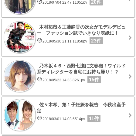
20件
2018/07/04 22:47 11051pv
木村拓哉＆工藤静香の次女がモデルデビュ
ー ファッション誌でいきなり表紙に！
23件
2018/05/30 21:11 11858pv
乃木坂４６・西野七瀬に文春砲！ワイルド
系ディレクターを自宅にお持ち帰り！？
15件
2018/05/22 14:33 8261pv
佐々木希、第１子妊娠を報告 今秋出産予
定
11件
2018/03/01 14:03 6514pv