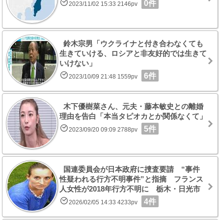
0件
2023/11/02 15:33 2146pv
鈴木宗男「ウクライナと付き合わなくても
生きていける、ロシアと非友好的では生きて
いけない」
6件
2023/10/09 21:48 1559pv
木下優樹菜さん、元夫・藤本敏史との離婚
理由を告白「本当タピオカとか関係なくて」
5件
2023/09/20 09:09 2788pv
国連委員会が日本政府に捜査要請 “事件
性疑われる行方不明事件”と指摘 フランス
人女性が2018年行方不明に 栃木・日光市
4件
2026/02/05 14:33 4233pv