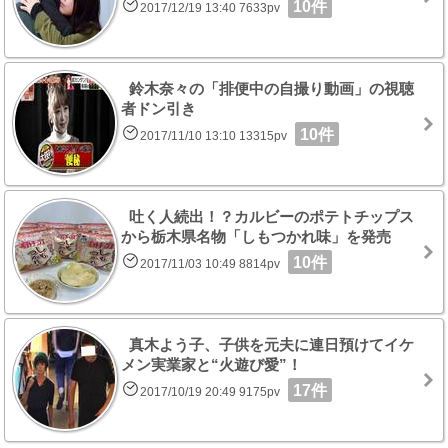
10件
2017/12/19 13:40 7633pv
鈴木奈々の「排便中の自撮り動画」の視聴
者ドン引き
10件
2017/11/10 13:10 13315pv
吐く人続出！？カルビーのポテトチップス
から栃木県名物「しもつかれ味」を発売
10件
2017/11/03 10:49 8814pv
真木よう子、子供を元夫に連日預けてイケ
メン実業家と“火遊び愛”！
17件
2017/10/19 20:49 9175pv