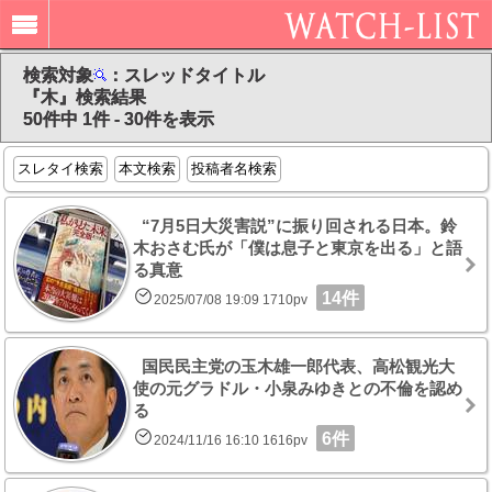
検索対象
：スレッドタイトル
『木』検索結果
50件中 1件 - 30件を表示
スレタイ検索
本文検索
投稿者名検索
“7月5日大災害説”に振り回される日本。鈴
木おさむ氏が「僕は息子と東京を出る」と語
る真意
14件
2025/07/08 19:09 1710pv
国民民主党の玉木雄一郎代表、高松観光大
使の元グラドル・小泉みゆきとの不倫を認め
る
6件
2024/11/16 16:10 1616pv