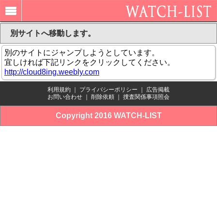
別サイトへ移動します。
別のサイトにジャンプしようとしています。
宜しければ下記リンクをクリックしてください。
http://cloud8ing.weebly.com
利用規約
｜
プライバシーポリシー
｜
広告掲載
お問い合わせ
｜
削除依頼
｜
捜査関係事項照会
Copyright 2016 WATCH-LIST