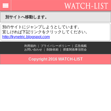
別サイトへ移動します。
別のサイトにジャンプしようとしています。
宜しければ下記リンクをクリックしてください。
http://kynetric.blogspot.com
利用規約
｜
プライバシーポリシー
｜
広告掲載
お問い合わせ
｜
削除依頼
｜
捜査関係事項照会
Copyright 2016 WATCH-LIST