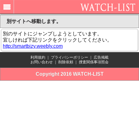
別サイトへ移動します。
別のサイトにジャンプしようとしています。
宜しければ下記リンクをクリックしてください。
http://smartbizy.weebly.com
利用規約
｜
プライバシーポリシー
｜
広告掲載
お問い合わせ
｜
削除依頼
｜
捜査関係事項照会
Copyright 2016 WATCH-LIST