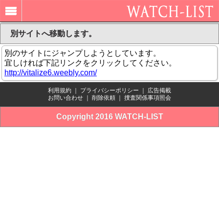
別サイトへ移動します。
別のサイトにジャンプしようとしています。
宜しければ下記リンクをクリックしてください。
http://vitalize6.weebly.com/
利用規約
｜
プライバシーポリシー
｜
広告掲載
お問い合わせ
｜
削除依頼
｜
捜査関係事項照会
Copyright 2016 WATCH-LIST