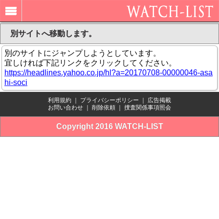
別サイトへ移動します。
別のサイトにジャンプしようとしています。
宜しければ下記リンクをクリックしてください。
https://headlines.yahoo.co.jp/hl?a=20170708-00000046-asa
hi-soci
利用規約
｜
プライバシーポリシー
｜
広告掲載
お問い合わせ
｜
削除依頼
｜
捜査関係事項照会
Copyright 2016 WATCH-LIST