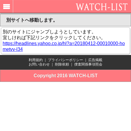
別サイトへ移動します。
別のサイトにジャンプしようとしています。
宜しければ下記リンクをクリックしてください。
https://headlines.yahoo.co.jp/hl?a=20180412-00010000-ho
metvv-l34
利用規約
｜
プライバシーポリシー
｜
広告掲載
お問い合わせ
｜
削除依頼
｜
捜査関係事項照会
Copyright 2016 WATCH-LIST