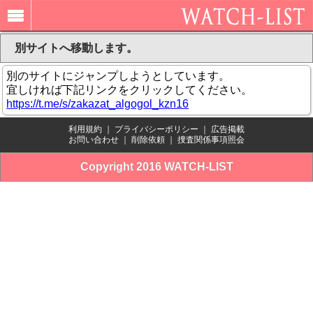
別サイトへ移動します。
別のサイトにジャンプしようとしています。
宜しければ下記リンクをクリックしてください。
https://t.me/s/zakazat_algogol_kzn16
利用規約
｜
プライバシーポリシー
｜
広告掲載
お問い合わせ
｜
削除依頼
｜
捜査関係事項照会
Copyright 2016 WATCH-LIST