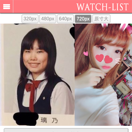
320px
480px
640px
720px
原寸大