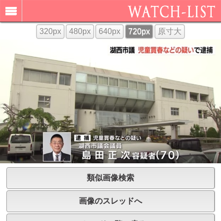
320px
480px
640px
720px
原寸大
類似画像検索
画像のスレッドへ