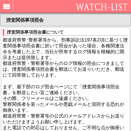
捜査関係事項照会
捜査関係事項照会書について
都道府県警･警察署等から、刑事訴訟法197条2項に基づく捜
査関係事項照会書に於いて照会があった場合、各種関連法
令を考慮した上で、当社が所有するログ情報を積極的に開
示または提供致します。
都道府県警・警察署等からのログ情報の照会につきまして
は、捜査関係事項照会書を郵送にてお送りいただき、郵送
にて回答致しております。
まず、最下部のログ照会ページにて「捜査関係事項照会
書」を郵送したい旨ご連絡ください。
その際、フリーメールはご遠慮ください。
警察関係者を装ったメールや悪戯メールと混同する恐れが
御座います。
都道府県警・警察署等の公式のメールアドレスからお送り
いただけますようお願い申し上げます。
また電話での対応はしておりません、ご不明な点が御座い