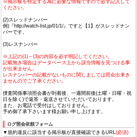
※掲示板を特定する為に必要な情報ですので必ず記入して
ください。
(2)スレッドナンバー
例)『http://watch-list.jp/01/1/』ですと【1】がスレッドナン
バーです。
(3)レスナンバー
※上記の(1)～(3)の内容を必ず明記してください。
記載無き場合はデータベース上から該当情報を見つける事
が出来ません。
レスナンバーの記載がないものに関しましては照会出来き
ませんのでご了承ください。
捜査関係事項照会書が到着後、一週間前後(土曜・日曜・祝
日を除く)で返答・返送させていただいております。
また、お電話で受付はしておりません。
予め御了承下さいます様お願い申し上げます。
ログ照会依頼フォーム
▼規約違反に該当する掲示板が直接確認できるURL
(必須)