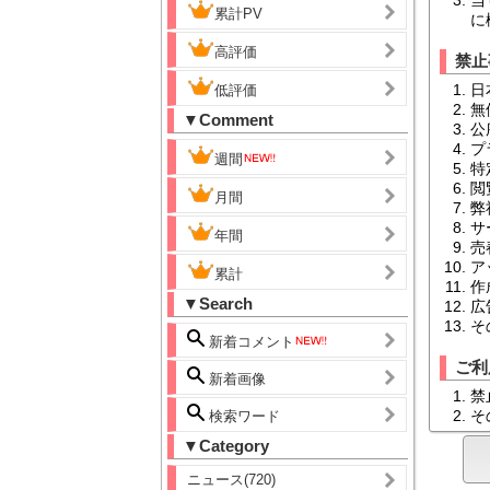
累計PV
に
高評価
禁止
日
低評価
無
▼Comment
公
プ
週間
特
閲
月間
弊
サ
年間
売
ア
累計
作
▼Search
広
そ
新着コメント
ご利
新着画像
禁
そ
検索ワード
▼Category
ニュース(720)