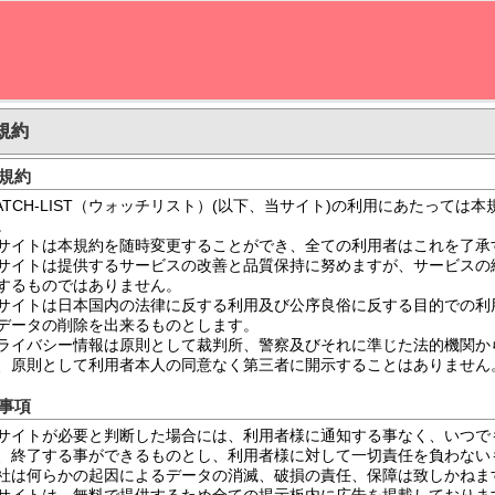
規約
規約
ATCH-LIST（ウォッチリスト）(以下、当サイト)の利用にあたっては
。
サイトは本規約を随時変更することができ、全ての利用者はこれを了承
サイトは提供するサービスの改善と品質保持に努めますが、サービスの絶
するものではありません。
サイトは日本国内の法律に反する利用及び公序良俗に反する目的での利
データの削除を出来るものとします。
ライバシー情報は原則として裁判所、警察及びそれに準じた法的機関か
、原則として利用者本人の同意なく第三者に開示することはありません
事項
サイトが必要と判断した場合には、利用者様に通知する事なく、いつで
、終了する事ができるものとし、利用者様に対して一切責任を負わない
社は何らかの起因によるデータの消滅、破損の責任、保障は致しかねま
サイトは、無料で提供するため全ての掲示板内に広告を掲載しておりま