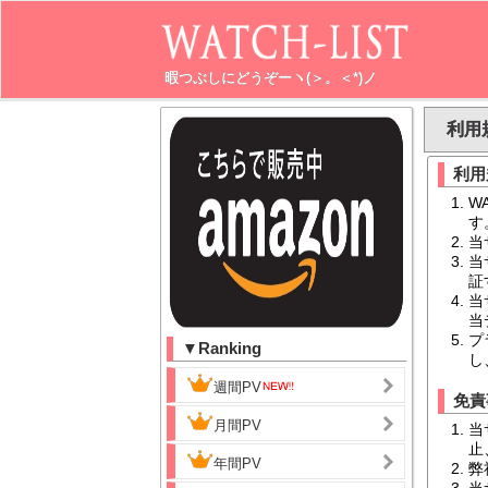
暇つぶしにどうぞーヽ(＞。＜*)ノ
利用
利用
W
す
当
当
証
当
当
プ
▼Ranking
し
週間PV
免責
月間PV
当
止
年間PV
弊
当