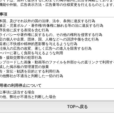
機能や外観、広告表示方法・広告量等の仕様変更を行えるものとします
事項
本国、及びそれ以外の国の法律、法令、条例に違反する行為
修正・児童ポルノ・著作権/肖像権に触れる等の法に違反する行為
序良俗に反する表現を含む行為
ライバシーや著作権に反するもの、その他の権利を侵害する行為
定の個人や企業、団体、国、人種などへの誹謗中傷を含む行為
覧者に不快感や精神的悪影響を与えるような行為
社挿入の広告の改変、著しく広告への進入を阻害する行為
ーバーに著しく負荷を与えるような利用
春・援助交際等の犯罪行為
ップロードした画像・動画等のファイルを外部からの直リンクで利用す
成した掲示板の管理運営の放棄
告・宣伝・勧誘を目的とする利用行為
の他弊社が不適当と判断した一切の行為
用者の利用停止について
止事項に該当する場合
の他、弊社が不適当と判断した場合
TOPへ戻る