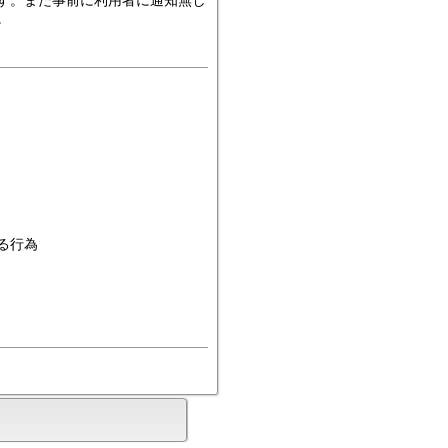
。
る行為