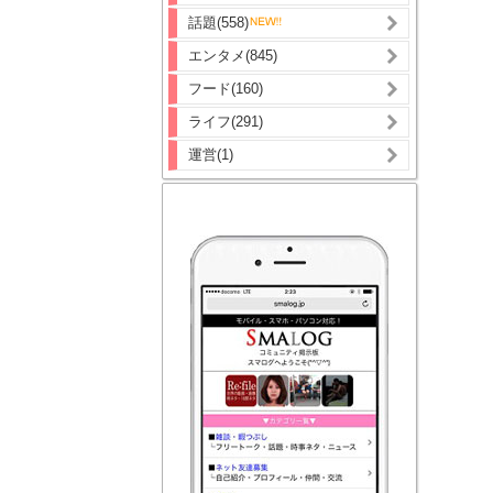
話題(558)
エンタメ(845)
フード(160)
ライフ(291)
運営(1)