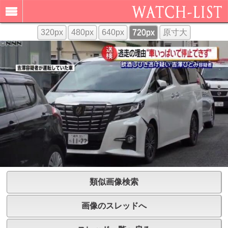
320px
480px
640px
720px
原寸大
類似画像検索
画像のスレッドへ