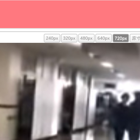
240px
320px
480px
640px
720px
原