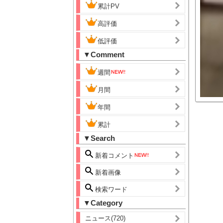
累計PV
高評価
低評価
▼Comment
週間
月間
年間
累計
▼Search
新着コメント
新着画像
検索ワード
▼Category
ニュース(720)