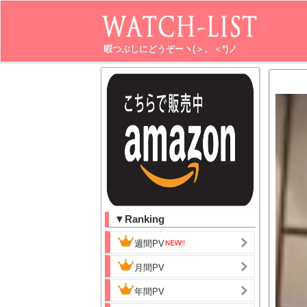
暇つぶしにどうぞーヽ(＞。＜*)ノ
▼Ranking
週間PV
月間PV
年間PV