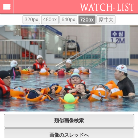
320px
480px
640px
720px
原寸大
類似画像検索
画像のスレッドへ