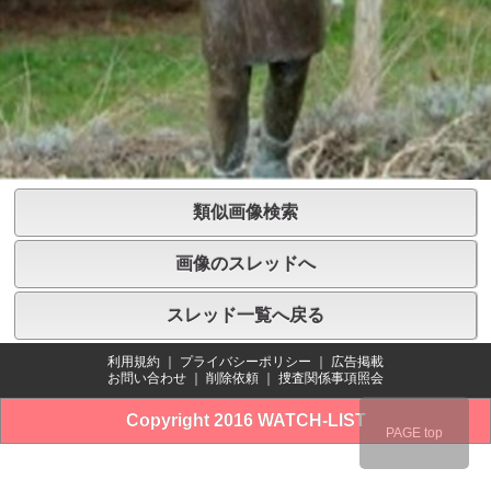
類似画像検索
画像のスレッドへ
スレッド一覧へ戻る
利用規約
｜
プライバシーポリシー
｜
広告掲載
お問い合わせ
｜
削除依頼
｜
捜査関係事項照会
Copyright 2016 WATCH-LIST
PAGE top