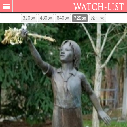
320px
480px
640px
720px
原寸大