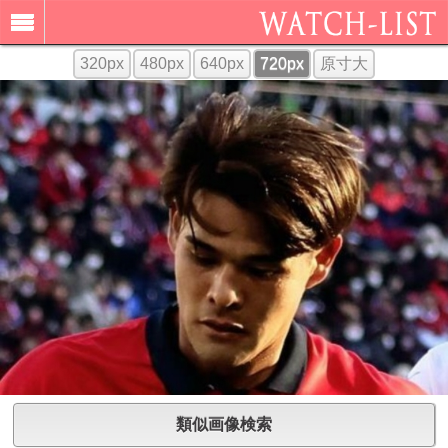
320px
480px
640px
720px
原寸大
類似画像検索