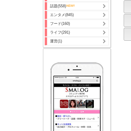
話題(558)
エンタメ(845)
フード(160)
ライフ(291)
運営(1)