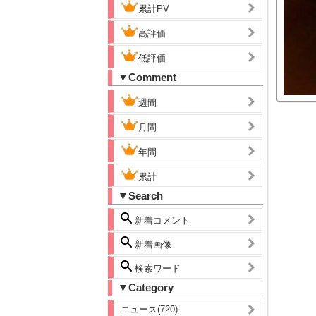
累計PV
高評価
低評価
▼Comment
週間
月間
年間
累計
▼Search
新着コメント
新着画像
検索ワード
▼Category
ニュース(720)