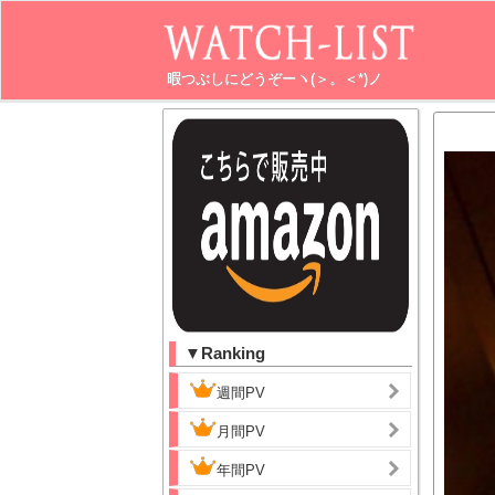
暇つぶしにどうぞーヽ(＞。＜*)ノ
▼Ranking
週間PV
月間PV
年間PV