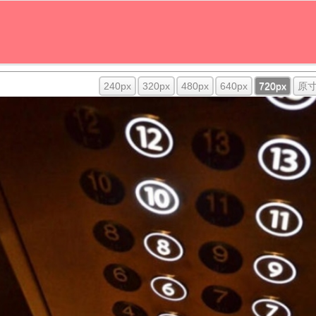
240px
320px
480px
640px
720px
原