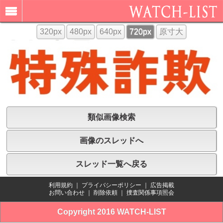
320px
480px
640px
720px
原寸大
類似画像検索
画像のスレッドへ
スレッド一覧へ戻る
利用規約
｜
プライバシーポリシー
｜
広告掲載
お問い合わせ
｜
削除依頼
｜
捜査関係事項照会
Copyright 2016 WATCH-LIST