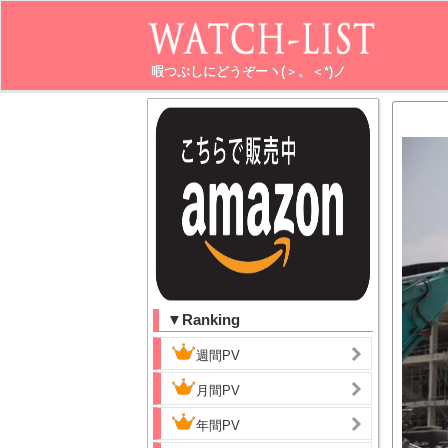
暇つぶしにどうぞーヽ(＞。＜*)ノ
▼Ranking
週間PV
月間PV
年間PV