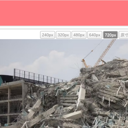
240px
320px
480px
640px
720px
原