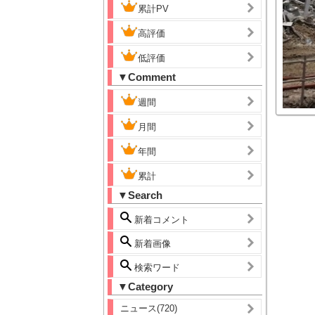
累計PV
高評価
低評価
▼Comment
週間
月間
年間
累計
▼Search
新着コメント
新着画像
検索ワード
▼Category
ニュース(720)