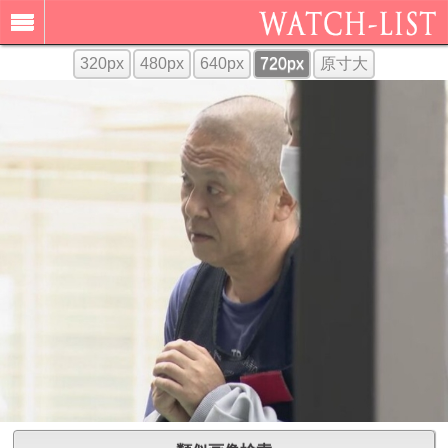
320px
480px
640px
720px
原寸大