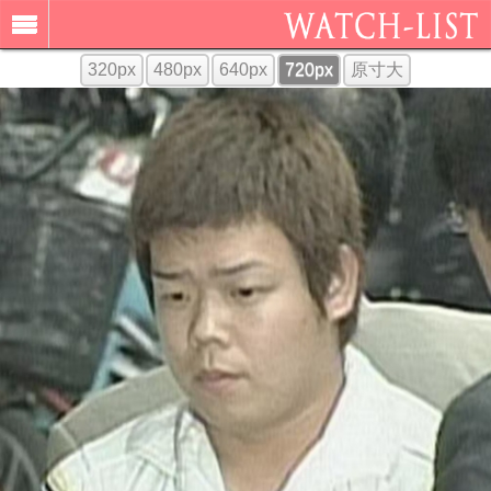
320px
480px
640px
720px
原寸大