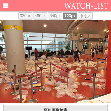
320px
480px
640px
720px
原寸大
類似画像検索