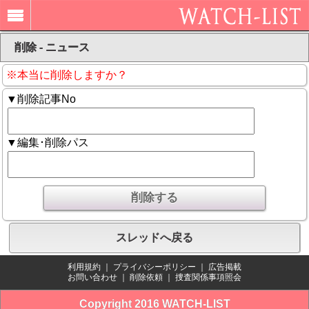
削除 - ニュース
※本当に削除しますか？
▼削除記事No
▼編集･削除パス
スレッドへ戻る
利用規約
｜
プライバシーポリシー
｜
広告掲載
お問い合わせ
｜
削除依頼
｜
捜査関係事項照会
Copyright 2016 WATCH-LIST