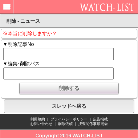
削除 - ニュース
※本当に削除しますか？
▼削除記事No
▼編集･削除パス
スレッドへ戻る
利用規約
｜
プライバシーポリシー
｜
広告掲載
お問い合わせ
｜
削除依頼
｜
捜査関係事項照会
Copyright 2016 WATCH-LIST