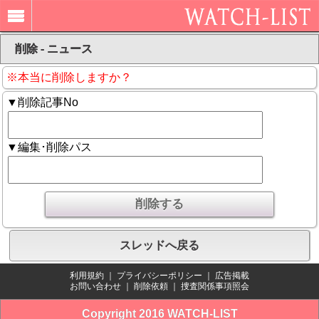
削除 - ニュース
※本当に削除しますか？
▼削除記事No
▼編集･削除パス
スレッドへ戻る
利用規約
｜
プライバシーポリシー
｜
広告掲載
お問い合わせ
｜
削除依頼
｜
捜査関係事項照会
Copyright 2016 WATCH-LIST