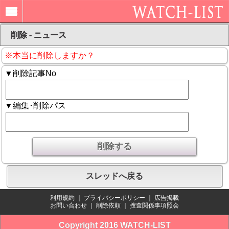
削除 - ニュース
※本当に削除しますか？
▼削除記事No
▼編集･削除パス
スレッドへ戻る
利用規約
｜
プライバシーポリシー
｜
広告掲載
お問い合わせ
｜
削除依頼
｜
捜査関係事項照会
Copyright 2016 WATCH-LIST