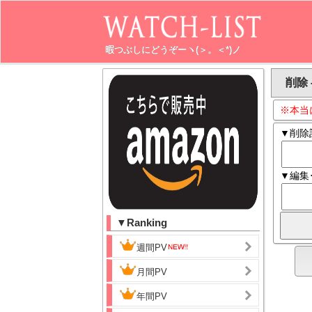
暇つぶしにどうぞーヽ(＞。＜*)ノ
削除 
※本当
▼削除
▼編集
▼Ranking
週間PV
月間PV
年間PV