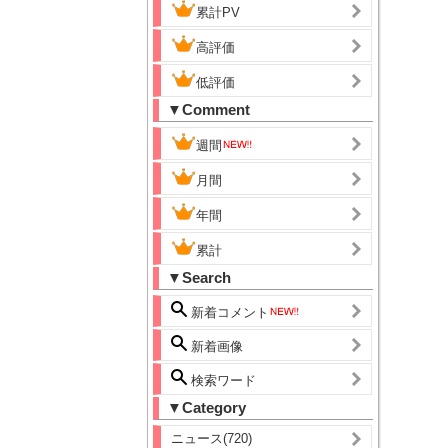
累計PV
高評価
低評価
▼Comment
週間
月間
年間
累計
▼Search
新着コメント
新着画像
検索ワード
▼Category
ニュース(720)