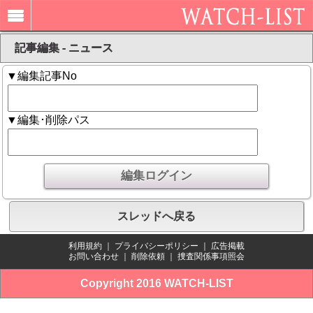
記事編集 - ニュース
▼編集記事No
▼編集･削除パス
スレッドへ戻る
利用規約
｜
プライバシーポリシー
｜
広告掲載
お問い合わせ
｜
削除依頼
｜
捜査関係事項照会
Copyright 2016 WATCH-LIST