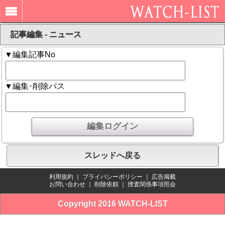
記事編集 - ニュース
▼編集記事No
▼編集･削除パス
スレッドへ戻る
利用規約
｜
プライバシーポリシー
｜
広告掲載
お問い合わせ
｜
削除依頼
｜
捜査関係事項照会
Copyright 2016 WATCH-LIST