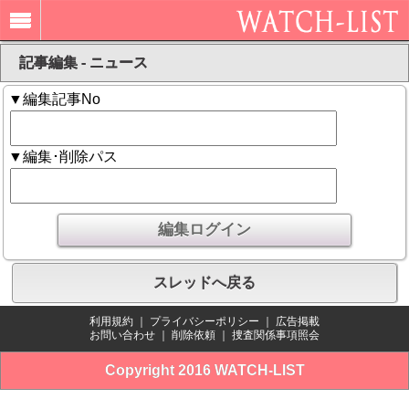
記事編集 - ニュース
▼編集記事No
▼編集･削除パス
スレッドへ戻る
利用規約
｜
プライバシーポリシー
｜
広告掲載
お問い合わせ
｜
削除依頼
｜
捜査関係事項照会
Copyright 2016 WATCH-LIST