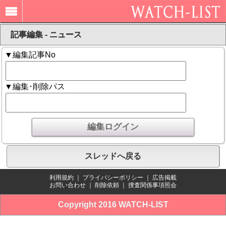
記事編集 - ニュース
▼編集記事No
▼編集･削除パス
スレッドへ戻る
利用規約
｜
プライバシーポリシー
｜
広告掲載
お問い合わせ
｜
削除依頼
｜
捜査関係事項照会
Copyright 2016 WATCH-LIST