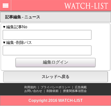
記事編集 - ニュース
▼編集記事No
▼編集･削除パス
スレッドへ戻る
利用規約
｜
プライバシーポリシー
｜
広告掲載
お問い合わせ
｜
削除依頼
｜
捜査関係事項照会
Copyright 2016 WATCH-LIST