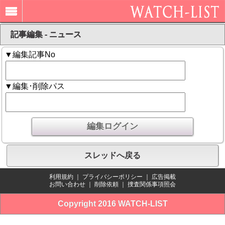
記事編集 - ニュース
▼編集記事No
▼編集･削除パス
スレッドへ戻る
利用規約
｜
プライバシーポリシー
｜
広告掲載
お問い合わせ
｜
削除依頼
｜
捜査関係事項照会
Copyright 2016 WATCH-LIST